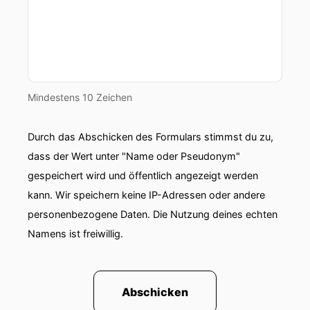
nicht durchsetzen kannst.
00:01:19: Am Ende geht es einfach darum, dass
die Ablechnung transparent und überprüfbar ist.
00:01:26: Wie immer kurz und knackig.
Mindestens 10 Zeichen
00:01:29: Das war's für diese Woche!
Durch das Abschicken des Formulars stimmst du zu,
00:01:31: Wenn ich eure Fragen beantworten soll
dass der Wert unter "Name oder Pseudonym"
ihr euch zum Immobilienmarkt mit mir
gespeichert wird und öffentlich angezeigt werden
austauschen möchtet Oder ihr Unterstützung
kann. Wir speichern keine IP-Adressen oder andere
bei der Finanzierung benötigt, meldet euch bei
personenbezogene Daten. Die Nutzung deines echten
mir.
Namens ist freiwillig.
00:01:41: Gerne via Instagram oder LinkedIn!
00:01:43: Bis bald – macht's gut und ciao!
Abschicken